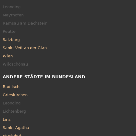
Leonding
Mayrhofen
Ramsau am Dachstein
Reutte
Salzburg
Sankt Veit an der Glan
Wien
Wildschönau
ANDERE STÄDTE IM BUNDESLAND
Bad Ischl
Grieskirchen
Leonding
Lichtenberg
Linz
Sankt Agatha
Vorchdorf