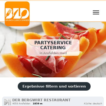
≡
PARTYSERVICE
CATERING
in Ansfelden Haid
Ergebnisse filtern und sortieren
DER BERGWIRT RESTAURANT
4053 Ansfelden
1859 m
Küche: deutsch