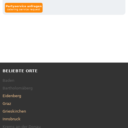
Partyservice anfragen
catering service request
BELIEBTE ORTE
Baden
Bartholomäberg
Eidenberg
Graz
Grieskirchen
Innsbruck
Krems an der Donau