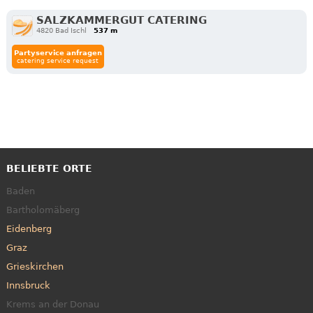
SALZKAMMERGUT CATERING
4820 Bad Ischl
537 m
Partyservice anfragen
catering service request
BELIEBTE ORTE
Baden
Bartholomäberg
Eidenberg
Graz
Grieskirchen
Innsbruck
Krems an der Donau