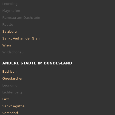
Leonding
Mayrhofen
Ramsau am Dachstein
Reutte
Salzburg
Sankt Veit an der Glan
Wien
Wildschönau
ANDERE STÄDTE IM BUNDESLAND
Bad Ischl
Grieskirchen
Leonding
Lichtenberg
Linz
Sankt Agatha
Vorchdorf