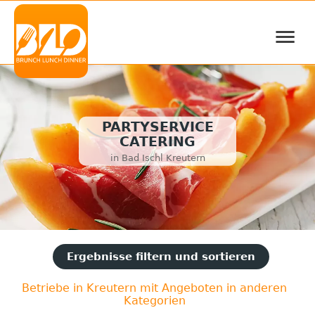
≡
PARTYSERVICE
CATERING
in Bad Ischl Kreutern
Ergebnisse filtern und sortieren
Betriebe in Kreutern mit Angeboten in anderen
Kategorien