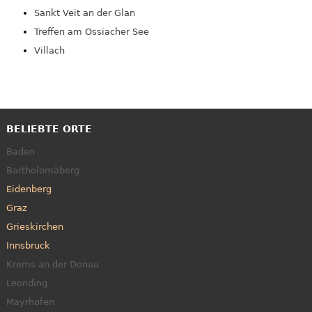
Sankt Veit an der Glan
Treffen am Ossiacher See
Villach
BELIEBTE ORTE
Baden
Bartholomäberg
Eidenberg
Graz
Grieskirchen
Innsbruck
Krems an der Donau
Leonding
Mayrhofen