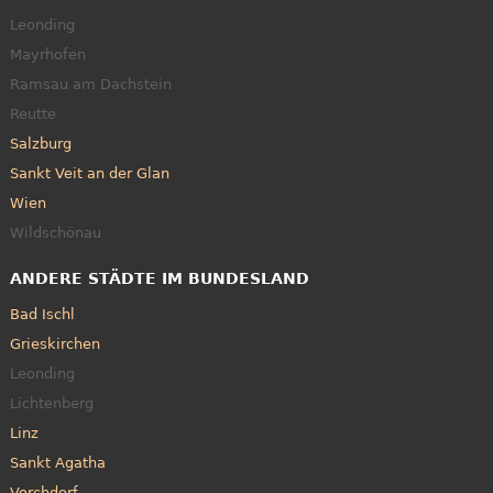
Leonding
Mayrhofen
Ramsau am Dachstein
Reutte
Salzburg
Sankt Veit an der Glan
Wien
Wildschönau
ANDERE STÄDTE IM BUNDESLAND
Bad Ischl
Grieskirchen
Leonding
Lichtenberg
Linz
Sankt Agatha
Vorchdorf