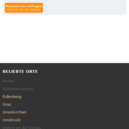
Partyservice anfragen
catering service request
BELIEBTE ORTE
Baden
Bartholomäberg
Eidenberg
Graz
Grieskirchen
Innsbruck
Krems an der Donau