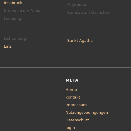
Innsbruck
Mayrhofen
Krems an der Donau
Ramsau am Dachstein
Leonding
Lichtenberg
Sankt Agatha
Linz
META
Home
Kontakt
Impressum
Nutzungsbedingungen
Datenschutz
login