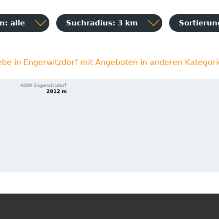
: alle
Suchradius: 3 km
Sortieru
ebe in Engerwitzdorf mit Angeboten in anderen Kategor
4209 Engerwitzdorf
2812 m