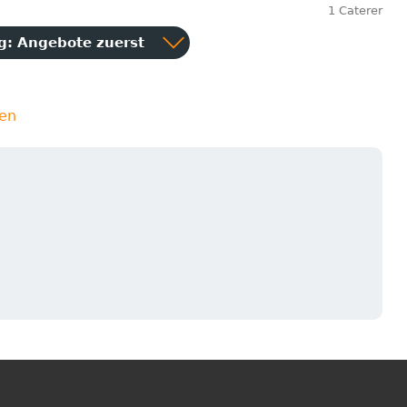
1 Caterer
ng:
Angebote zuerst
ien