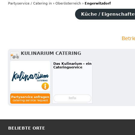
Partyservice / Catering
in
›
Oberösterreich
›
Engerwitzdorf
Küche / Eigenschaften
Betri
KULINARIUM CATERING
Das Kulinarium - ein
Cateringservice
Partyservice anfragen
Info
catering service request
BELIEBTE ORTE