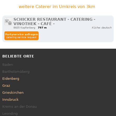
weitere Caterer im Umkreis von 3km
SCHICKER RESTAURANT - CATERING -
VINOTHEK - CAFÉ -
8605 Kapfenberg
797 m
Küche: deutsch
Partyservice anfragen
catering service request
BELIEBTE ORTE
Baden
Bartholomäberg
Eidenberg
Graz
Grieskirchen
Innsbruck
Krems an der Donau
Leonding