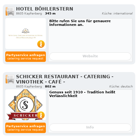
HOTEL BÖHLERSTERN
8605 Kapfenberg
345 m
Küche: international
Bitte rufen Sie uns für genauere
Informationen an.
Partyservice anfragen
Website
catering service request
SCHICKER RESTAURANT - CATERING -
VINOTHEK - CAFÉ -
8605 Kapfenberg
802 m
Küche: deutsch
Genuss seit 1910 - Tradition heißt
Verlässlichkeit
Partyservice anfragen
Info
catering service request