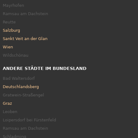
Mayrhofen
Ramsau am Dachstein
Reutte
Salzburg
Sankt Veit an der Glan
Wien
Wildschönau
ANDERE STÄDTE IM BUNDESLAND
Bad Waltersdorf
Deutschlandsberg
Gratwein-Straßengel
Graz
Leoben
Loipersdorf bei Fürstenfeld
Ramsau am Dachstein
Schladming