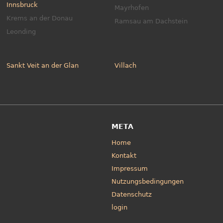
Innsbruck
Mayrhofen
Krems an der Donau
Ramsau am Dachstein
Leonding
Sankt Veit an der Glan
Villach
META
Home
Kontakt
Impressum
Nutzungsbedingungen
Datenschutz
login