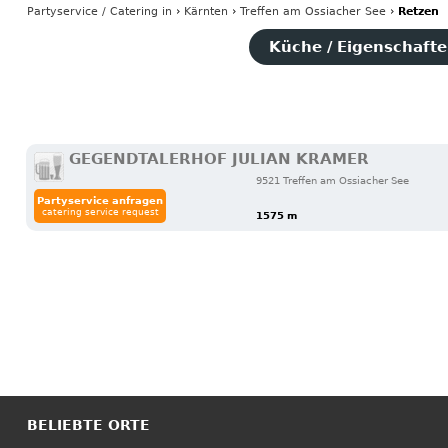
Partyservice / Catering
in
›
Kärnten
›
Treffen am Ossiacher See
›
Retzen
Küche / Eigenschaften
GEGENDTALERHOF JULIAN KRAMER
9521 Treffen am Ossiacher See
Partyservice anfragen
catering service request
1575 m
BELIEBTE ORTE