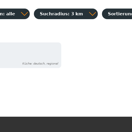
: alle
Suchradius: 3 km
Sortieru
Küche: deutsch, regional