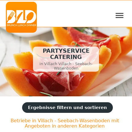
≡
PARTYSERVICE
CATERING
in Villach Villach - Seebach-
Wasenboden
Ergebnisse filtern und sortieren
Betriebe in Villach - Seebach-Wasenboden mit
Angeboten in anderen Kategorien