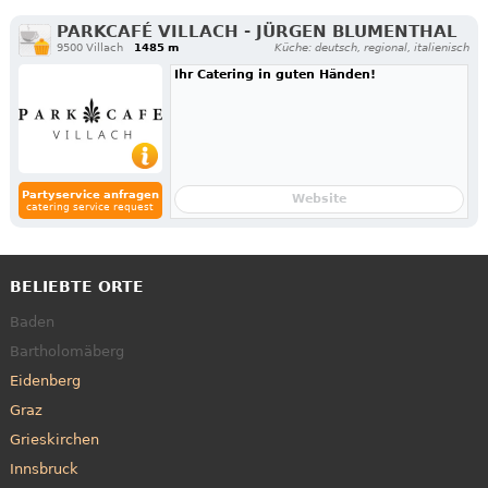
PARKCAFÉ VILLACH - JÜRGEN BLUMENTHAL
9500 Villach
1485 m
Küche: deutsch, regional, italienisch
Ihr Catering in guten Händen!
Partyservice anfragen
Website
catering service request
BELIEBTE ORTE
Baden
Bartholomäberg
Eidenberg
Graz
Grieskirchen
Innsbruck