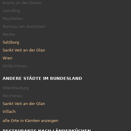
Krems an der Donau
Leonding
Mayrhofen
Ramsau am Dachstein
Reutte
Salzburg
Sankt Veit an der Glan
Wien
Wildschönau
ANDERE STÄDTE IM BUNDESLAND
Oberdrauburg
Reichenau
Sankt Veit an der Glan
Villach
alle Orte in Kärnten anzeigen
RESTAURANTS NACH LÄNDERKÜCHEN